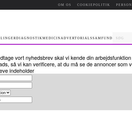
OM OS
COOKIEPOLITIK
PERSO
LINGER
DIAGNOSTIK
MEDICIN
ADVERTORIALS
SAMFUND
dtage vort nyhedsbrev skal vi kende din arbejdsfunktion
ads, så vi kan verificere, at du må se de annoncer som 
eve indeholder