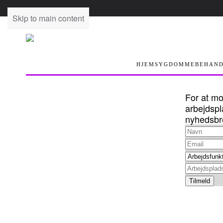
Skip to main content
HJEM
SYGDOMME
BEHAND
For at mo
arbejdspl
nyhedsbr
Tilmeld