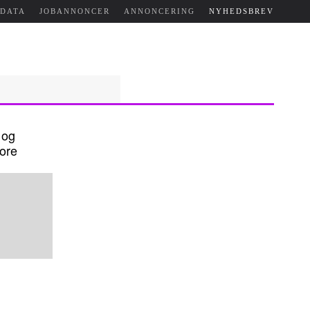
NDATA
JOBANNONCER
ANNONCERING
NYHEDSBREV
 og
vore