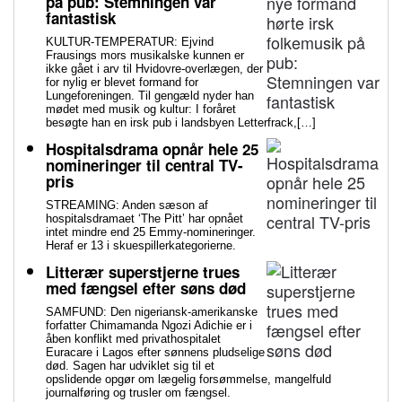
på pub: Stemningen var
fantastisk
KULTUR-TEMPERATUR: Ejvind
Frausings mors musikalske kunnen er
ikke gået i arv til Hvidovre-overlægen, der
for nylig er blevet formand for
Lungeforeningen. Til gengæld nyder han
mødet med musik og kultur: I foråret
besøgte han en irsk pub i landsbyen Letterfrack,[…]
Hospitalsdrama opnår hele 25
nomineringer til central TV-
pris
STREAMING: Anden sæson af
hospitalsdramaet ‘The Pitt’ har opnået
intet mindre end 25 Emmy-nomineringer.
Heraf er 13 i skuespillerkategorierne.
Litterær superstjerne trues
med fængsel efter søns død
SAMFUND: Den nigeriansk-amerikanske
forfatter Chimamanda Ngozi Adichie er i
åben konflikt med privathospitalet
Euracare i Lagos efter sønnens pludselige
død. Sagen har udviklet sig til et
opslidende opgør om lægelig forsømmelse, mangelfuld
journalføring og trusler om fængsel.