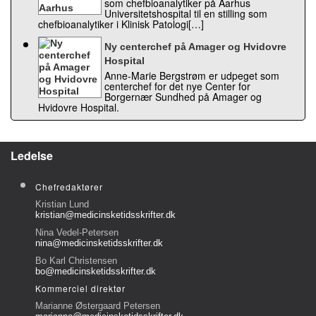
som chefbioanalytiker på Aarhus
Universitetshospital til en stilling som
chefbioanalytiker i Klinisk Patologi[…]
Ny centerchef på Amager og Hvidovre
Hospital
Anne-Marie Bergstrøm er udpeget som
centerchef for det nye Center for
Borgernær Sundhed på Amager og
Hvidovre Hospital.
Ledelse
Chefredaktører
Kristian Lund
kristian@medicinsketidsskrifter.dk
Nina Vedel-Petersen
nina@medicinsketidsskrifter.dk
Bo Karl Christensen
bo@medicinsketidsskrifter.dk
Kommerciel direktør
Marianne Østergaard Petersen