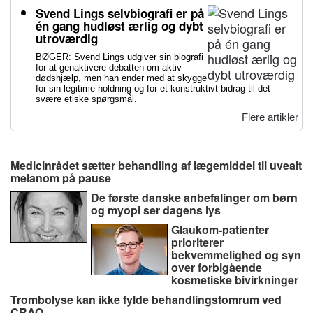
Svend Lings selvbiografi er på
én gang hudløst ærlig og dybt
utroværdig
BØGER: Svend Lings udgiver sin biografi
for at genaktivere debatten om aktiv
dødshjælp, men han ender med at skygge
for sin legitime holdning og for et konstruktivt bidrag til det
svære etiske spørgsmål.
Flere artikler
Medicinrådet sætter behandling af lægemiddel til uvealt
melanom på pause
De første danske anbefalinger om børn
og myopi ser dagens lys
Glaukom-patienter
prioriterer
bekvemmelighed og syn
over forbigående
kosmetiske bivirkninger
Trombolyse kan ikke fylde behandlingstomrum ved
CRAO