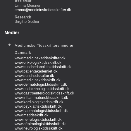
Assistent
Emma Meisner
emma@medicinsketidsskrifter.dk
Research
Birgitte Gether
Medier
Medicinske Tidsskrifters medier
Danmark
www.medicinsketidsskrifter.dk
www.onkologisktidsskrift.dk
www.sundhedspolitisktidsskrift.dk
www.patientakademiet.dk
www.sundhedskultur.dk
www.medicinsktidsskrift.dk
www.dermatologisktidsskrift.dk
www.endokrinologisktidsskrift.dk
www.gastroenterologisktidsskrift.dk
www.inflammatorisktidsskrift.dk
www.kardiologisktidsskrift.dk
www.psykiatrisktidsskrift.dk
www.haematologisktidsskrift.dk
www.mstidsskrift.dk
www.nefrologisktidsskrift.dk
www.oftalmologisktidsskrift.dk
www.neurologisktidsskrift.dk