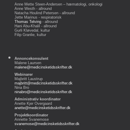
Anne Mette Steen-Andersen – hæmatologi, onkologi
Anne Westh - allround
Natacha Houlind Petersen - allround
Jette Marinus - respiratorisk
Thomas Telving
- allround
Hani Abu-Khalil - allround
Gurli Kløvedal, kultur
Filip Granlie, kultur
Annoncekonsulent
Malene Laursen
malene@medicinsketidsskrifter.dk
Webinarer
Majbritt Laustrup
majbritt@medicinsketidsskrifter.dk
Nina Bro
ninabro@medicinsketidsskrifter.dk
Administrativ koordinator
Anette Kjer Overgaard
anette@medicinsketidsskrifter.dk
Projektkoordinator
Annette Svanemose
svanemose@medicinsketidsskrifter.dk