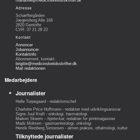
marianne@medicinsketidsskrifter.dk
Adresse
Schæffergården
Jægersborg Alle 166
2820 Gentofte
CVR: 37 21 28 22
Kontakt
Annoncer
Jobannoncer
Kontaktinfo
Abonnement, kontakt:
birgitte@medicinsketidsskrifter.dk
Mail redaktionen
Medarbejdere
Journalister
Helle Torpegaard - redaktionschef
Charlotte Price Hoffmann - redaktør med udviklingsansvar
Signe Juul Kraft - onkologi, hæmatologi
Maiken Skeem – hjerte-kar, redaktør for printmagasiner
Mads Moltsen - gastroenterologi, onkologi
Henrik Reinberg Simonsen - almen praksis, oftalmologi, kultur
Tilknyttede journalister