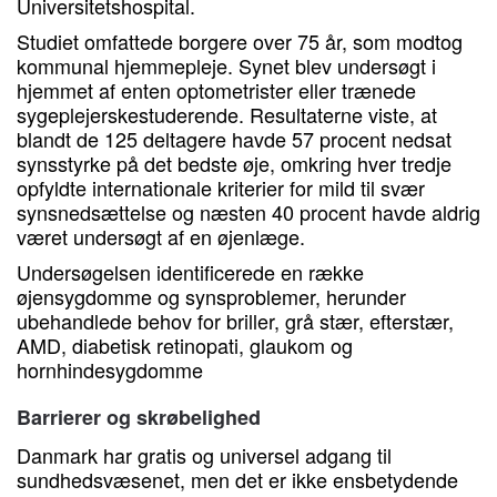
Universitetshospital.
Studiet omfattede borgere over 75 år, som modtog
kommunal hjemmepleje. Synet blev undersøgt i
hjemmet af enten optometrister eller trænede
sygeplejerskestuderende. Resultaterne viste, at
blandt de 125 deltagere havde 57 procent nedsat
synsstyrke på det bedste øje, omkring hver tredje
opfyldte internationale kriterier for mild til svær
synsnedsættelse og næsten 40 procent havde aldrig
været undersøgt af en øjenlæge.
Undersøgelsen identificerede en række
øjensygdomme og synsproblemer, herunder
ubehandlede behov for briller, grå stær, efterstær,
AMD, diabetisk retinopati, glaukom og
hornhindesygdomme
Barrierer og skrøbelighed
Danmark har gratis og universel adgang til
sundhedsvæsenet, men det er ikke ensbetydende