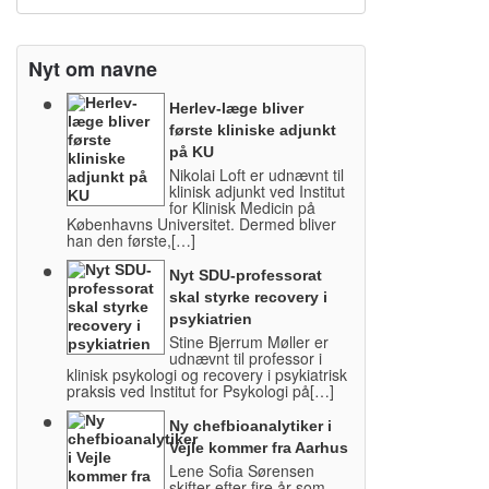
Nyt om navne
Herlev-læge bliver
første kliniske adjunkt
på KU
Nikolai Loft er udnævnt til
klinisk adjunkt ved Institut
for Klinisk Medicin på
Københavns Universitet. Dermed bliver
han den første,[…]
Nyt SDU-professorat
skal styrke recovery i
psykiatrien
Stine Bjerrum Møller er
udnævnt til professor i
klinisk psykologi og recovery i psykiatrisk
praksis ved Institut for Psykologi på[…]
Ny chefbioanalytiker i
Vejle kommer fra Aarhus
Lene Sofia Sørensen
skifter efter fire år som