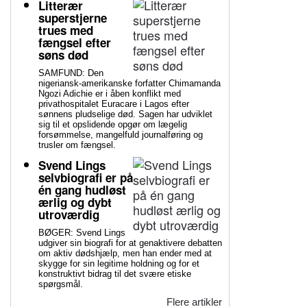
Litterær
superstjerne
trues med
fængsel efter
søns død
SAMFUND: Den
nigeriansk-amerikanske forfatter Chimamanda
Ngozi Adichie er i åben konflikt med
privathospitalet Euracare i Lagos efter
sønnens pludselige død. Sagen har udviklet
sig til et opslidende opgør om lægelig
forsømmelse, mangelfuld journalføring og
trusler om fængsel.
Svend Lings
selvbiografi er på
én gang hudløst
ærlig og dybt
utroværdig
BØGER: Svend Lings
udgiver sin biografi for at genaktivere debatten
om aktiv dødshjælp, men han ender med at
skygge for sin legitime holdning og for et
konstruktivt bidrag til det svære etiske
spørgsmål.
Flere artikler