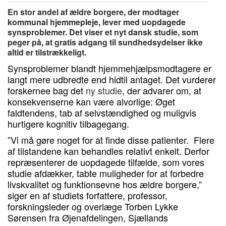
En stor andel af ældre borgere, der modtager
kommunal hjemmepleje, lever med uopdagede
synsproblemer. Det viser et nyt dansk studie, som
peger på, at gratis adgang til sundhedsydelser ikke
altid er tilstrækkeligt.
Synsproblemer blandt hjemmehjælpsmodtagere er
langt mere udbredte end hidtil antaget. Det vurderer
forskernee bag det
ny studie
, der advarer om, at
konsekvenserne kan være alvorlige: Øget
faldtendens, tab af selvstændighed og muligvis
hurtigere kognitiv tilbagegang.
”Vi må gøre noget for at finde disse patienter. Flere
af tilstandene kan behandles relativt enkelt. Derfor
repræsenterer de uopdagede tilfælde, som vores
studie afdækker, tabte muligheder for at forbedre
livskvalitet og funktionsevne hos ældre borgere,”
siger en af studiets forfattere, professor,
forskningsleder og overlæge Torben Lykke
Sørensen fra Øjenafdelingen, Sjællands