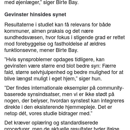
med øjenlæger,” siger Birte Bay.
Gevinster hinsides synet
Resultaterne i studiet kan få relevans for både
kommuner, almen praksis og det nære
sundhedsvæsen, hvor fokus i stigende grad er rettet
mod forebyggelse og fastholdelse af ældres
funktionsevne, mener Birte Bay.
”Hvis synsproblemer opdages tidligere, kan
gevinsten være større end blot bedre syn: Færre
fald, større selvhjulpenhed og bedre mulighed for at
blive længst muligt i eget hjem,” siger hun.
”Der findes internationale eksempler på community-
baserede synsindsatser, men vi er ikke stødt på
nogen, der belyser, hvordan synstest kan integreres
direkte i den eksisterende hjemmepleje. Det er
netop dét, vores studie bidrager med.”
Det kræver oplæring og standardiserede
procedurer, men de aktuelle resultater tyder ifølge