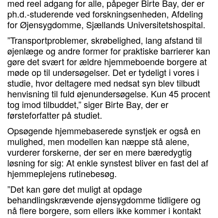
med reel adgang for alle, påpeger Birte Bay, der er
ph.d.-studerende ved forskningsenheden, Afdeling
for Øjensygdomme, Sjællands Universitetshospital.
”Transportproblemer, skrøbelighed, lang afstand til
øjenlæge og andre former for praktiske barrierer kan
gøre det svært for ældre hjemmeboende borgere at
møde op til undersøgelser. Det er tydeligt i vores i
studie, hvor deltagere med nedsat syn blev tilbudt
henvisning til fuld øjenundersøgelse. Kun 45 procent
tog imod tilbuddet,” siger Birte Bay, der er
førsteforfatter på studiet.
Opsøgende hjemmebaserede synstjek er også en
mulighed, men modellen kan næppe stå alene,
vurderer forskerne, der ser en mere bæredygtig
løsning for sig: At enkle synstest bliver en fast del af
hjemmeplejens rutinebesøg.
”Det kan gøre det muligt at opdage
behandlingskrævende øjensygdomme tidligere og
nå flere borgere, som ellers ikke kommer i kontakt