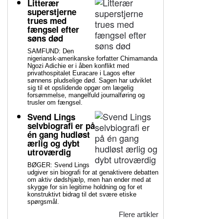
Litterær
superstjerne
trues med
fængsel efter
søns død
SAMFUND: Den
nigeriansk-amerikanske forfatter Chimamanda
Ngozi Adichie er i åben konflikt med
privathospitalet Euracare i Lagos efter
sønnens pludselige død. Sagen har udviklet
sig til et opslidende opgør om lægelig
forsømmelse, mangelfuld journalføring og
trusler om fængsel.
Svend Lings
selvbiografi er på
én gang hudløst
ærlig og dybt
utroværdig
BØGER: Svend Lings
udgiver sin biografi for at genaktivere debatten
om aktiv dødshjælp, men han ender med at
skygge for sin legitime holdning og for et
konstruktivt bidrag til det svære etiske
spørgsmål.
Flere artikler