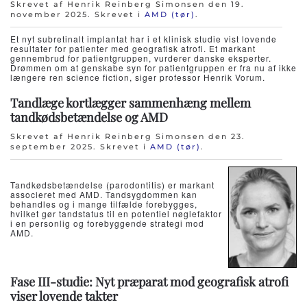
Skrevet af Henrik Reinberg Simonsen den
19.
november 2025
. Skrevet i
AMD (tør)
.
Et nyt subretinalt implantat har i et klinisk studie vist lovende
resultater for patienter med geografisk atrofi. Et markant
gennembrud for patientgruppen, vurderer danske eksperter.
Drømmen om at genskabe syn for patientgruppen er fra nu af ikke
længere ren science fiction, siger professor Henrik Vorum.
Tandlæge kortlægger sammenhæng mellem
tandkødsbetændelse og AMD
Skrevet af Henrik Reinberg Simonsen den
23.
september 2025
. Skrevet i
AMD (tør)
.
Tandkødsbetændelse (parodontitis) er markant
associeret med AMD. Tandsygdommen kan
behandles og i mange tilfælde forebygges,
hvilket gør tandstatus til en potentiel nøglefaktor
i en personlig og forebyggende strategi mod
AMD.
Fase III-studie: Nyt præparat mod geografisk atrofi
viser lovende takter