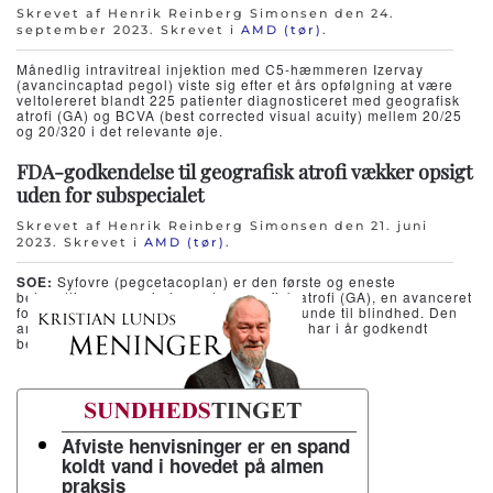
Skrevet af Henrik Reinberg Simonsen den
24.
september 2023
. Skrevet i
AMD (tør)
.
Månedlig intravitreal injektion med C5-hæmmeren Izervay
(avancincaptad pegol) viste sig efter et års opfølgning at være
veltolereret blandt 225 patienter diagnosticeret med geografisk
atrofi (GA) og BCVA (best corrected visual acuity) mellem 20/25
og 20/320 i det relevante øje.
FDA-godkendelse til geografisk atrofi vækker opsigt
uden for subspecialet
Skrevet af Henrik Reinberg Simonsen den
21. juni
2023
. Skrevet i
AMD (tør)
.
SOE:
Syfovre (pegcetacoplan) er den første og eneste
behandling nogensinde mod geografisk atrofi (GA), en avanceret
form for AMD, der er en af de primære grunde til blindhed. Den
amerikanske lægemiddelmyndighed FDA har i år godkendt
behandlingen.
Afviste henvisninger er en spand
koldt vand i hovedet på almen
praksis