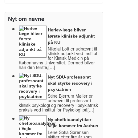
Nyt om navne
Herlev-læge bliver
første kliniske adjunkt
på KU
Nikolai Loft er udnævnt til
klinisk adjunkt ved Institut
for Klinisk Medicin på
Københavns Universitet. Dermed bliver
han den første,[…]
Nyt SDU-professorat
skal styrke recovery i
psykiatrien
Stine Bjerrum Møller er
udnævnt til professor i
klinisk psykologi og recovery i psykiatrisk
praksis ved Institut for Psykologi på[…]
Ny chefbioanalytiker i
Vejle kommer fra Aarhus
Lene Sofia Sørensen
skifter efter fire år som