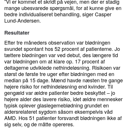
”Vi er kommet et skridt på vejen, men der er stadig
mange ubesvarede spørgsmål, for at kunne give en
bedre individualiseret behandling, siger Casper
Lund-Andersen.
Resultater
Efter tre måneders observation var blødningen
svundet spontant hos 52 procent af patienterne. Jo
tættere blødningen var ved debut, des længere tid
var blødningen om at klare op. 17 procent af
deltagerne udviklede nethindeløsning. Risikoen var
størst de første tre uger efter blødningen med en
median på 15 dage. Mænd havde næsten tre gange
højere risiko for nethindeløsning end kvinder. Til
gengæld var ældre patienter bedre beskyttet – jo
højere alder des lavere risiko, idet ældre mennesker
typisk oplever glaslegemeblødning grundet en
aldersrelateret sygdom såsom eksempelvis våd
AMD. Hos 51 patienter forsvandt blødningen ikke af
sig selv, og de måtte opereres.