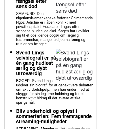
fængsel efter
søns død
SAMFUND: Den
nigeriansk-amerikanske forfatter Chimamanda
Ngozi Adichie er i åben konflikt med
privathospitalet Euracare i Lagos efter
sønnens pludselige død. Sagen har udviklet
sig til et opslidende opgør om lægelig
forsømmelse, mangelfuld journalføring og
trusler om fængsel.
Svend Lings
selvbiografi er på
én gang hudløst
ærlig og dybt
utroværdig
BØGER: Svend Lings
udgiver sin biografi for at genaktivere debatten
om aktiv dødshjælp, men han ender med at
skygge for sin legitime holdning og for et
konstruktivt bidrag til det svære etiske
spørgsmål.
Bliv underholdt og oplyst i
sommerferien: Fem fremragende
streaming-muligheder
STREAMING: Mangler du lidt underholdning i