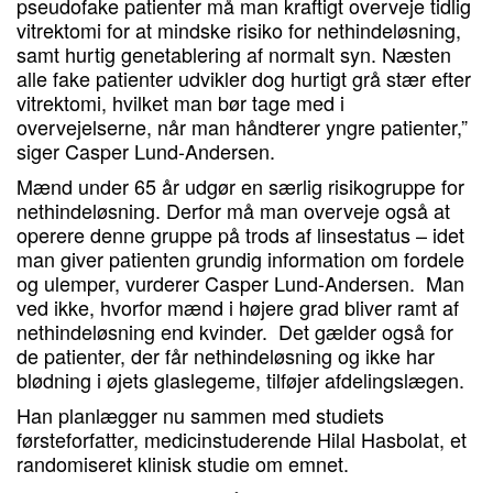
pseudofake patienter må man kraftigt overveje tidlig
vitrektomi for at mindske risiko for nethindeløsning,
samt hurtig genetablering af normalt syn. Næsten
alle fake patienter udvikler dog hurtigt grå stær efter
vitrektomi, hvilket man bør tage med i
overvejelserne, når man håndterer yngre patienter,”
siger Casper Lund-Andersen.
Mænd under 65 år udgør en særlig risikogruppe for
nethindeløsning. Derfor må man overveje også at
operere denne gruppe på trods af linsestatus – idet
man giver patienten grundig information om fordele
og ulemper, vurderer Casper Lund-Andersen. Man
ved ikke, hvorfor mænd i højere grad bliver ramt af
nethindeløsning end kvinder. Det gælder også for
de patienter, der får nethindeløsning og ikke har
blødning i øjets glaslegeme, tilføjer afdelingslægen.
Han planlægger nu sammen med studiets
førsteforfatter, medicinstuderende Hilal Hasbolat, et
randomiseret klinisk studie om emnet.