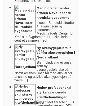
Københavns Universitet.
Medicinrådet henter
erfaren Novo-leder til
kroniske sygdomme
Lisbeth Bonefeld tiltrådte
1. august som ny
centerchef i
Medicinrådets Center for
Kroniske Sygdomme. Hun skal lede
centret sammen med[…]
Ny oversygeplejerske
samler akutsygeplejen i
Nordsjælland
Bjørn Lindvang er ansat
som ny
oversygeplejerske på
Nordsjællands Hospital med ansvar for
at samle og udvikle akutsygeplejen på
tværs[…]
Herlev-professor skal
styrke avancerede
kræftbehandlinger
Özcan Met tiltrådte 1. juli
som professor ved DTU.