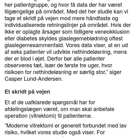
her patientgruppe, og hvor få data der har været
tilgængelige på området. Med det her studie kan vi
tage et skridt på vejen mod mere håndfaste og
individualiserede retningslinjer på området. Hvis der
ikke er oplagte årsager som tidligere veneokklusion
eller diabetes skyldes glaslegemeblødning oftest
glaslegemesammenfald. Vores data viser, at en ud
af seks patienter vil udvikle nethindeløsning, mens
der er blod i øjet. Derfor bør alle patienter
observeres tæt, især de første tre uger, hvor
risikoen for nethindeløsning er særlig stor,” siger
Casper Lund-Andersen.
Et skridt på vejen
Et af de uafklarede spørgsmål har for
afdelingslægen været, om man skal anbefale
operation (vitrektomi) til patienterne.
”Moderne vitrektomi er generelt forbundet med lav
risiko, hvilket vores studie også viser. For