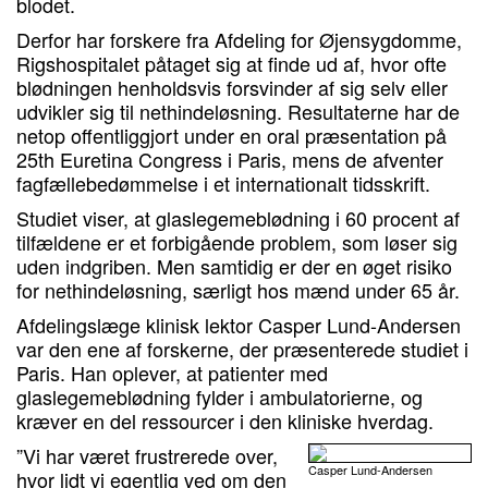
blodet.
Derfor har forskere fra Afdeling for Øjensygdomme,
Rigshospitalet påtaget sig at finde ud af, hvor ofte
blødningen henholdsvis forsvinder af sig selv eller
udvikler sig til nethindeløsning. Resultaterne har de
netop offentliggjort under en oral præsentation på
25th Euretina Congress i Paris, mens de afventer
fagfællebedømmelse i et internationalt tidsskrift.
Studiet viser, at glaslegemeblødning i 60 procent af
tilfældene er et forbigående problem, som løser sig
uden indgriben. Men samtidig er der en øget risiko
for nethindeløsning, særligt hos mænd under 65 år.
Afdelingslæge klinisk lektor Casper Lund-Andersen
var den ene af forskerne, der præsenterede studiet i
Paris. Han oplever, at patienter med
glaslegemeblødning fylder i ambulatorierne, og
kræver en del ressourcer i den kliniske hverdag.
”Vi har været frustrerede over,
Casper Lund-Andersen
hvor lidt vi egentlig ved om den