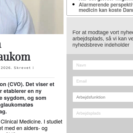
Alarmerende perspektiv
medicin kan koste Dan
For at modtage vort nyhed
arbejdsplads, så vi kan v
n
nyhedsbreve indeholder
glaukom
 2026
. Skrevet i
on (CVO). Det viser et
 etablerer en ny
de sygdom, og som
e glaukomatøs
ag.
 Clinical Medicine. I studiet
t med en alders- og