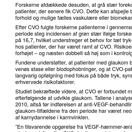
Forskerne afdækkede desuden, at grå stær forek
patienter, der senere fik CVO. Dette kan afspejle
forhold og mulige fælles vaskulære eller biomek
Efter CVO fulgte forskerne patienterne i gennemsni
periode steg incidensen af grøn stær ifølge forsk
på 16,7, hvilket understreger et behov for tæt tr
hos patienter, der har været ramt af CVO. Risikoen
forhøjet – og næsten dobbelt så høj som i kontrol
Fundene understøtter, at patienter med glaukom b
venøs stase eller blodophobninger, og at CVO-pati
langvarig opfølgning med fokus på både tryk, syn
erhvervede risikofaktorer.
Studiet bekræftede videre, at CVO er forbundet me
efterfølgende at udvikle glaukom. Tallene i analyse
2010, altså før indførelsen af anti-VEGF-behandli
glaukom-tilfældene fra den periode har været neo
af karnydannelse i karmvinklen.
”En tilsvarende opgørelse fra VEGF-hæmmer-æraen