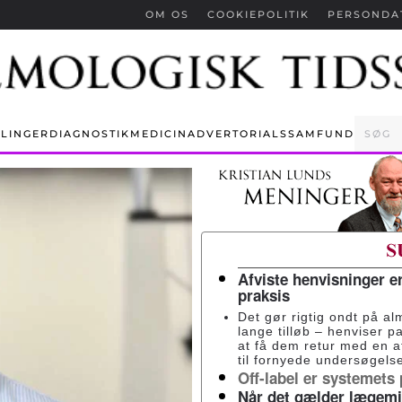
OM OS
COOKIEPOLITIK
PERSONDA
LINGER
DIAGNOSTIK
MEDICIN
ADVERTORIALS
SAMFUND
Afviste henvisninger e
praksis
Det gør rigtig ondt på al
lange tilløb – henviser pa
at få dem retur med en 
til fornyede undersøgelse
Off-label er systemets
Når det gælder lægemid