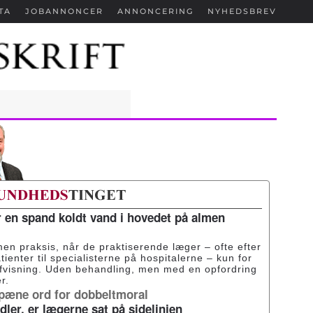
TA
JOBANNONCER
ANNONCERING
NYHEDSBREV
r en spand koldt vand i hovedet på almen
men praksis, når de praktiserende læger – ofte efter
tienter til specialisterne på hospitalerne – kun for
afvisning. Uden behandling, men med en opfordring
r.
 pæne ord for dobbeltmoral
ler, er lægerne sat på sidelinjen