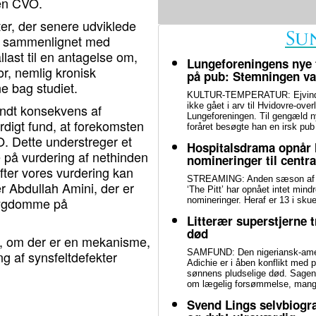
en CVO.
ter, der senere udviklede
ær sammenlignet med
last til en antagelse om,
Lungeforeningens nye 
or, nemlig kronisk
på pub: Stemningen var
e bag studiet.
KULTUR-TEMPERATUR: Ejvind F
ikke gået i arv til Hvidovre-ove
endt konsekvens af
Lungeforeningen. Til gengæld n
digt fund, at forekomsten
foråret besøgte han en irsk pub
O. Dette understreger et
Hospitalsdrama opnår 
re på vurdering af nethinden
nomineringer til centra
fter vores vurdering kan
STREAMING: Anden sæson af h
r Abdullah Amini, der er
‘The Pitt’ har opnået intet mi
nsygdomme på
nomineringer. Heraf er 13 i skue
Litterær superstjerne 
død
ge, om der er en mekanisme,
SAMFUND: Den nigeriansk-amer
ng af synsfeltdefekter
Adichie er i åben konflikt med p
sønnens pludselige død. Sagen h
om lægelig forsømmelse, mangel
Svend Lings selvbiogra