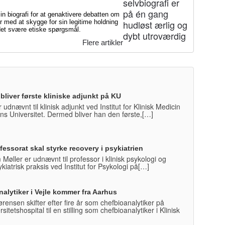
 biografi for at genaktivere debatten om
 med at skygge for sin legitime holdning
l det svære etiske spørgsmål.
Flere artikler
bliver første kliniske adjunkt på KU
r udnævnt til klinisk adjunkt ved Institut for Klinisk Medicin
s Universitet. Dermed bliver han den første,[…]
essorat skal styrke recovery i psykiatrien
 Møller er udnævnt til professor i klinisk psykologi og
ykiatrisk praksis ved Institut for Psykologi på[…]
alytiker i Vejle kommer fra Aarhus
rensen skifter efter fire år som chefbioanalytiker på
itetshospital til en stilling som chefbioanalytiker i Klinisk