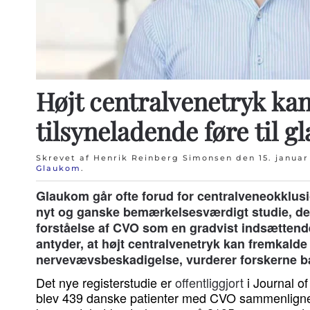
Højt centralvenetryk ka
tilsyneladende føre til 
Skrevet af Henrik Reinberg Simonsen den
15. januar
Glaukom
.
Glaukom går ofte forud for centralveneokklusi
nyt og ganske bemærkelsesværdigt studie, der
forståelse af CVO som en gradvist indsætten
antyder, at højt centralvenetryk kan fremkald
nervevævsbeskadigelse, vurderer forskerne b
Det nye registerstudie er
offentliggjort
i Journal of
blev 439 danske patienter med CVO sammenligne