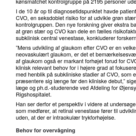
kønsmatchet kontrolgruppe på 2195 personer ud
I de 10 år op til diagnosetidspunktet havde patien
CVO, en seksdoblet risiko for at udvikle grøn st
kontrolgruppen. Den nye forskning giver ekstra bal
at grøn stær og CVO kan dele en fælles risikofakt
subklinisk central venestase, konkluderer forskern
”Mens udvikling af glaukom efter CVO er en velk
neovaskulært glaukom, er det et bemærkelsesvær
af glaukom også er markant forhøjet forud for CV
klinisk relevant behov for i højere grad at fokuse
med henblik på subkliniske stadier af CVO, som e
præsentere sig længe før den kliniske debut,” sige
læge og ph.d.-studerende ved Afdeling for Øje
Rigshospitalet.
Han ser derfor et perspektiv i videre at undersø
som medfører, at retinal venestase fører til udvikli
uden, at der er intraokulær trykforhøjelse.
Behov for overvågning