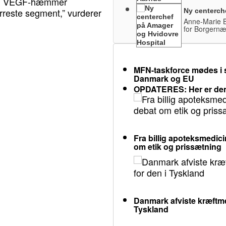
f en VEGF-hæmmer
orreste segment,” vurderer
Ny centerch
Anne-Marie B
for Borgernæ
MFN-taskforce mødes i s
Danmark og EU
OPDATERES: Her er den
Fra billig apoteksmedicin
om etik og prissætning
Danmark afviste kræftme
Tyskland