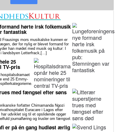
formand hørte irsk folkemusik
 fantastisk
rausings mors musikalske kunnen er
rlægen, der for nylig er blevet formand for
yder han mødet med musik og kultur: I
 i landsbyen Letterfrack,[…]
hele 25
l TV-pris
ospitalsdramaet
ndre end 25 Emmy-
spillerkategorierne.
trues med fængsel efter søns
ikanske forfatter Chimamanda Ngozi
rivathospitalet Euracare i Lagos efter
ar udviklet sig til et opslidende opgør
fuld journalføring og trusler om fængsel.
fi er på én gang hudløst ærlig