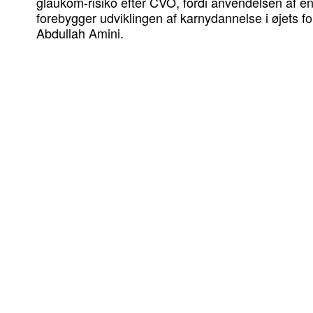
glaukom-risiko efter CVO, fordi anvendelsen a
forebygger udviklingen af karnydannelse i øjets f
Abdullah Amini.