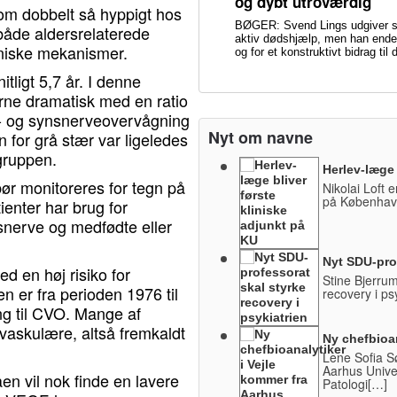
og dybt utroværdig
om dobbelt så hyppigt hos
BØGER: Svend Lings udgiver sin
 både aldersrelaterede
aktiv dødshjælp, men han ender
aniske mekanismer.
og for et konstruktivt bidrag ti
tligt 5,7 år. I denne
erne dramatisk med en ratio
yk- og synsnerveovervågning
Nyt om navne
 for grå stær var ligeledes
gruppen.
Herlev-læge 
ør monitoreres for tegn på
Nikolai Loft e
på København
enter har brug for
snerve og medfødte eller
Nyt SDU-prof
d en høj risiko for
Stine Bjerrum
n er fra perioden 1976 til
recovery i ps
ng til CVO. Mange af
vaskulære, altså fremkaldt
Ny chefbioan
Lene Sofia Sø
Aarhus Univers
 vil nok finde en lavere
Patologi[…]